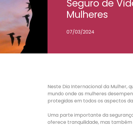
Seguro de Vid
Mulheres
07/03/2024
Neste Dia Internacional da Mulher,
mundo onde as mulheres desempenha
protegidas em todos os aspectos da 
Uma parte importante da segurança f
oferece tranquilidade, mas também ap