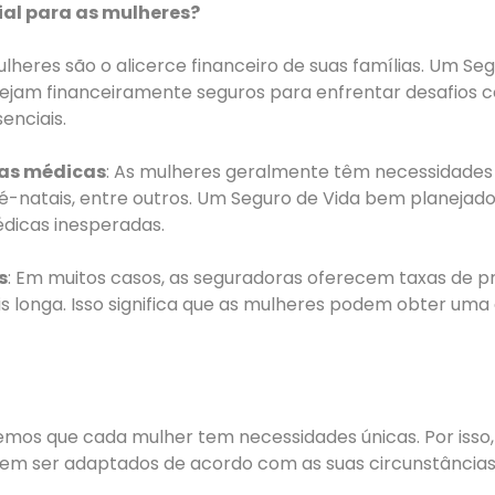
ial para as mulheres?
lheres são o alicerce financeiro de suas famílias. Um Se
stejam financeiramente seguros para enfrentar desafio
enciais.
sas médicas
: As mulheres geralmente têm necessidades 
é-natais, entre outros. Um Seguro de Vida bem planejado 
édicas inesperadas.
s
: Em muitos casos, as seguradoras oferecem taxas de p
is longa. Isso significa que as mulheres podem obter u
emos que cada mulher tem necessidades únicas. Por isso, 
dem ser adaptados de acordo com as suas circunstâncias i