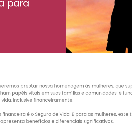
a para
 queremos prestar nossa homenagem às mulheres, que sup
m papéis vitais em suas famílias e comunidades, é fun
vida, inclusive financeiramente.
inanceira é o Seguro de Vida. E para as mulheres, este
resenta benefícios e diferenciais significativos.