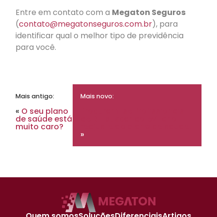
Entre em contato com a
Megaton Seguros
(
contato@megatonseguros.com.br
), para
identificar qual o melhor tipo de previdência
para você.
Mais antigo:
Mais novo:
«
O seu plano
Procuram-se Profissionais
de saúde está
de RH buscando evitar o
muito caro?
reajuste do plano de saúde!
»
Quem somos
Soluções
Diferenciais
Artigos