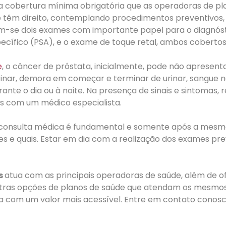
a a cobertura mínima obrigatória que as operadoras de p
de têm direito, contemplando procedimentos preventivo
cam-se dois exames com importante papel para o diagnós
ecífico (PSA), e o exame de toque retal, ambos cobertos
e
, o câncer de próstata, inicialmente, pode não apresenta
nar, demora em começar e terminar de urinar, sangue na u
rante o dia ou à noite. Na presença de sinais e sintoma
es com um médico especialista.
 consulta médica é fundamental e somente após a mesma 
e quais. Estar em dia com a realização dos exames pre
s
atua com as principais operadoras de saúde, além de 
utras opções de planos de saúde que atendam os mesmos 
ra com um valor mais acessível. Entre em contato conosc