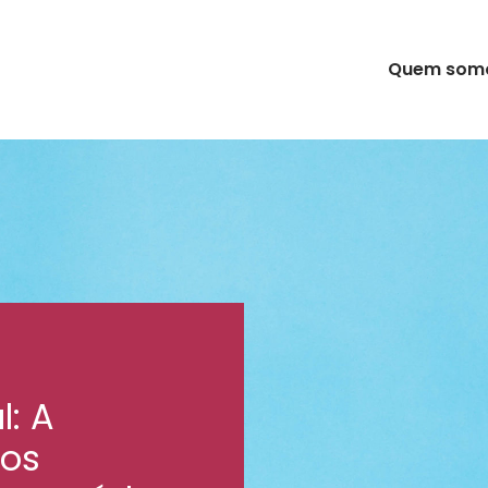
Quem som
: A
dos